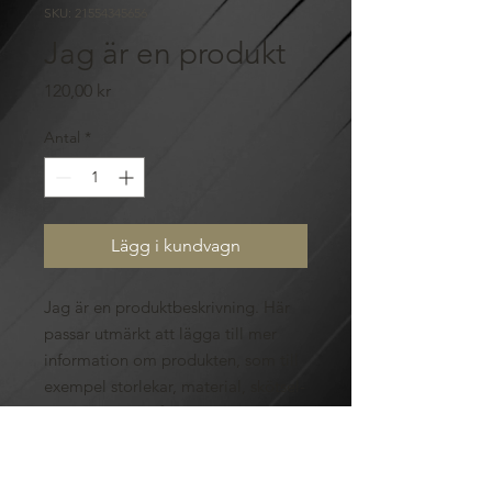
SKU: 21554345656
Jag är en produkt
Pris
120,00 kr
Antal
*
Lägg i kundvagn
Jag är en produktbeskrivning. Här 
passar utmärkt att lägga till mer 
information om produkten, som till 
exempel storlekar, material, skötsel- 
och rengöringsråd.
PRODUKTINFORMATION